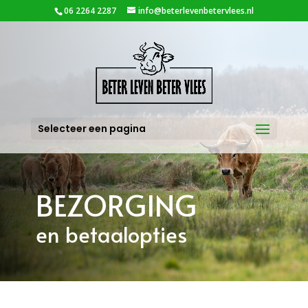
06 2264 2287
info@beterlevenbetervlees.nl
Selecteer een pagina
BEZORGING
en betaalopties