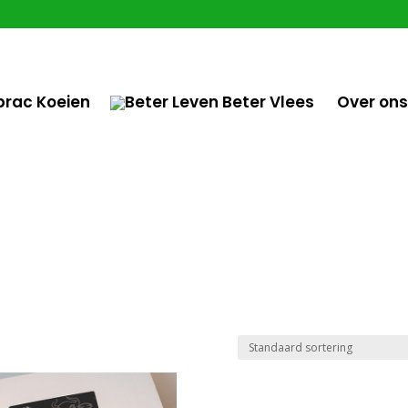
brac Koeien
Over ons