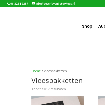
06 2264 2287
info@beterlevenbetervlees.nl
Shop
Au
Home
/ Vleespakketten
Vleespakketten
Toont alle 2 resultaten