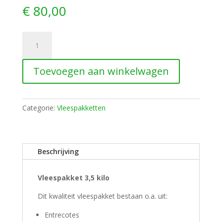
€
80,00
Vleespakket
3,5
kilo
Toevoegen aan winkelwagen
aantal
Categorie:
Vleespakketten
Beschrijving
Vleespakket 3,5 kilo
Dit kwaliteit vleespakket bestaan o.a. uit:
Entrecotes