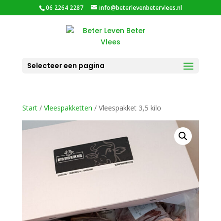
06 2264 2287
info@beterlevenbetervlees.nl
Selecteer een pagina
Start
/
Vleespakketten
/ Vleespakket 3,5 kilo